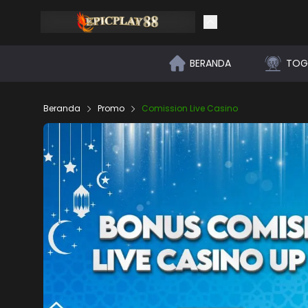
BERANDA
TOG
Beranda
Promo
Comission Live Casino