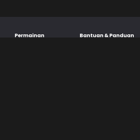
Permainan
Bantuan & Panduan
Togel
Tentang Kami
Slot
Syarat dan Ketentuan
Casino
Kebijakan Privasi
Games
Pusat Bantuan
Sports
Hubungi Kami
Promo
F.A.Q
Referral
Blog