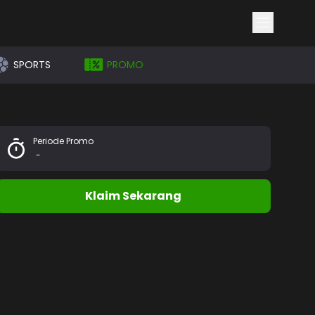
SPORTS
PROMO
Periode Promo
-
Klaim Sekarang