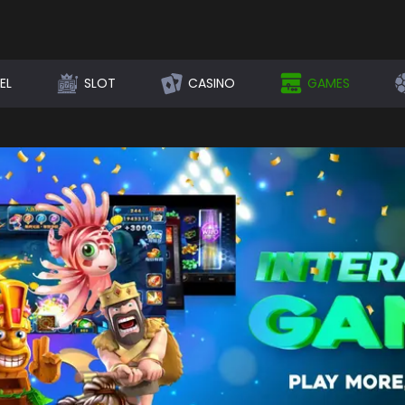
EL
SLOT
CASINO
GAMES