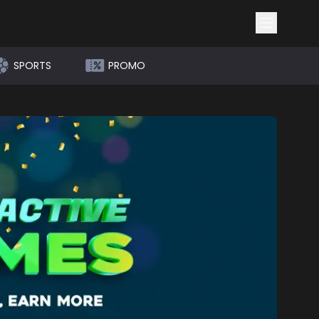
SPORTS
PROMO