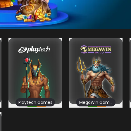
Playtech Games
MegaWin Games